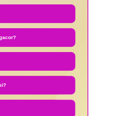
 gacor?
si?