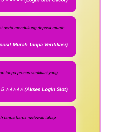
pat serta mendukung deposit murah
osit Murah Tanpa Verifikasi)
n tanpa proses verifikasi yang
 5 ⭐⭐⭐⭐⭐ (Akses Login Slot)
h tanpa harus melewati tahap