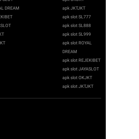
AL DREAM
apk JKTJKT
EKIBET
apk slot SL777
ASLOT
apk slot SL888
KT
apk slot SL999
JKT
apk slot ROYAL
DREAM
apk slot REJEKIBET
apk slot JAYASLOT
apk slot OKJKT
apk slot JKTJKT