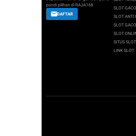
pundi pilihan di RAJA168
SLOT GACO
DAFTAR
SLOT ANTI
SLOT GACO
SLOT ONLI
SITUS SLOT
LINK SLOT