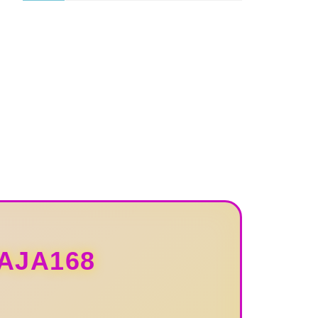
RAJA168