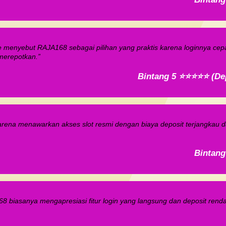
e menyebut RAJA168 sebagai pilihan yang praktis karena loginnya ce
 merepotkan.”
Bintang 5 ⭐⭐⭐⭐⭐ (Dep
rena menawarkan akses slot resmi dengan biaya deposit terjangkau da
Bintang
biasanya mengapresiasi fitur login yang langsung dan deposit renda