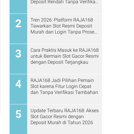
Deposit Rendah Tanpa Verifikasi
Panjang
Tren 2026: Platform RAJA168
2
Tawarkan Slot Resmi Deposit
Murah dan Login Tanpa Proses
Verifikasi
Cara Praktis Masuk ke RAJA168
3
untuk Bermain Slot Gacor Resmi
dengan Deposit Terjangkau
RAJA168 Jadi Pilihan Pemain
4
Slot karena Fitur Login Cepat
dan Tanpa Verifikasi Tambahan
Update Terbaru RAJA168: Akses
5
Slot Gacor Resmi dengan
Deposit Murah di Tahun 2026