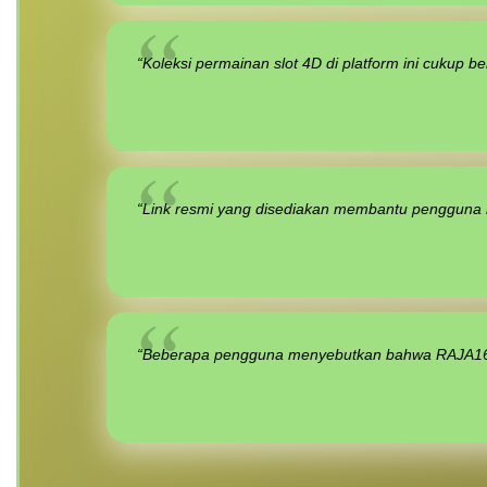
“Koleksi permainan slot 4D di platform ini cukup 
“Link resmi yang disediakan membantu pengguna 
“Beberapa pengguna menyebutkan bahwa RAJA168 m