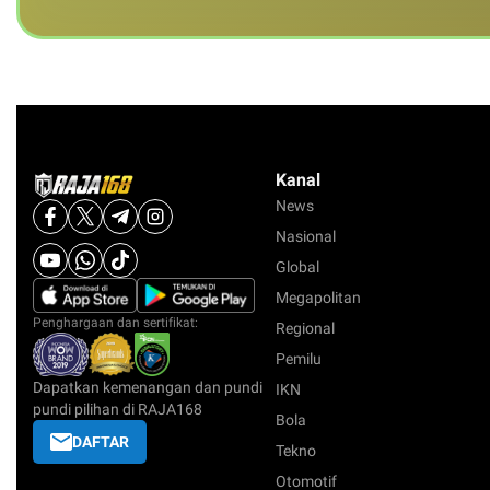
Kanal
News
Nasional
Global
Megapolitan
Penghargaan dan sertifikat:
Regional
Pemilu
Dapatkan kemenangan dan pundi
IKN
pundi pilihan di RAJA168
Bola
DAFTAR
Tekno
Otomotif